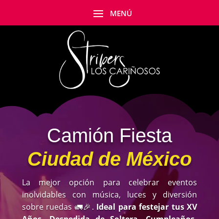
Camión Fiesta
Ciudad de México
La mejor opción para celebrar eventos
inolvidables con música, luces y diversión
sobre ruedas 🚛🎉
.
Ideal para festejar tus XV
Años, Despedida de Soltera, Cumpleaños,