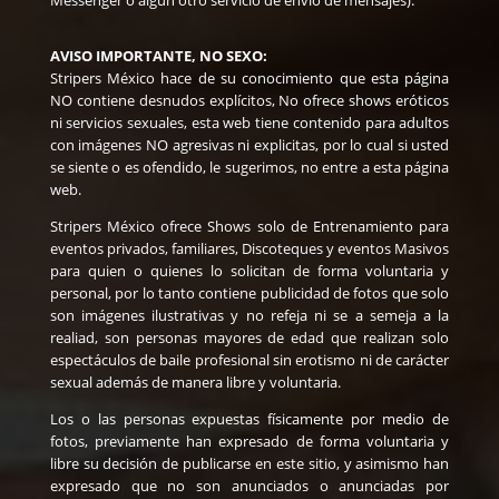
Messenger o algún otro servicio de envío de mensajes).
AVISO IMPORTANTE, NO SEXO:
Stripers México hace de su conocimiento que esta página
NO contiene desnudos explícitos, No ofrece shows eróticos
ni servicios sexuales, esta web tiene contenido para adultos
con imágenes NO agresivas ni explicitas, por lo cual si usted
se siente o es ofendido, le sugerimos, no entre a esta página
web.
Stripers México ofrece Shows solo de Entrenamiento para
eventos privados, familiares, Discoteques y eventos Masivos
para quien o quienes lo solicitan de forma voluntaria y
personal, por lo tanto contiene publicidad de fotos que solo
son imágenes ilustrativas y no refeja ni se a semeja a la
realiad, son personas mayores de edad que realizan solo
espectáculos de baile profesional sin erotismo ni de carácter
sexual además de manera libre y voluntaria.
Los o las personas expuestas físicamente por medio de
fotos, previamente han expresado de forma voluntaria y
libre su decisión de publicarse en este sitio, y asimismo han
expresado que no son anunciados o anunciadas por